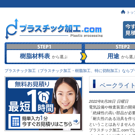
トッ
樹脂材料表
用途
から選ぶ
から選
プラスチック加工（プラスチック加工・樹脂加工、特に切削加工）ならプラ
ベークライ
2022年8月28日 日曜日
電気設備や検査装置の開
「絶縁性の高い部品が必
「耐久性のある治具を作
ということはありません
プラスチック加工.com