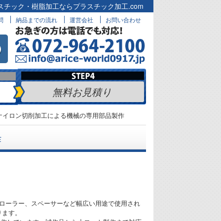
スチック・樹脂加工ならプラスチック加工.com
問
納品までの流れ
運営会社
お問い合わせ
無料お見積り
ナイロン切削加工による機械の専用部品製作
作
、ローラー、スペーサーなど幅広い用途で使用され
ります。