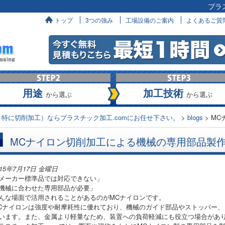
プラ
へ
トップ
3つの強み
工場設備のご案内
よくあるご質
用途
加工技術
から選ぶ
から選ぶ
特に切削加工）ならプラスチック加工.comにお任せ下さい。
>
blogs
>
MC
MCナイロン切削加工による機械の専用部品製
015年7月17日 金曜日
メーカー標準品では対応できない」
機械に合わせた専用部品が必要」
んな場面で活用されることがあるのがMCナイロンです。
Cナイロンは強度や耐摩耗性に優れており、機械のガイド部品やストッパー
います。また、金属より軽量なため、装置への負荷軽減にも役立つ場合があ