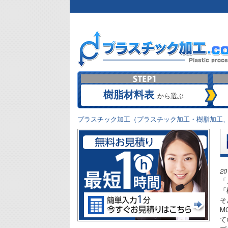
樹脂材料表
から選ぶ
プラスチック加工（プラスチック加工・樹脂加工、
2
「
「
そ
M
て