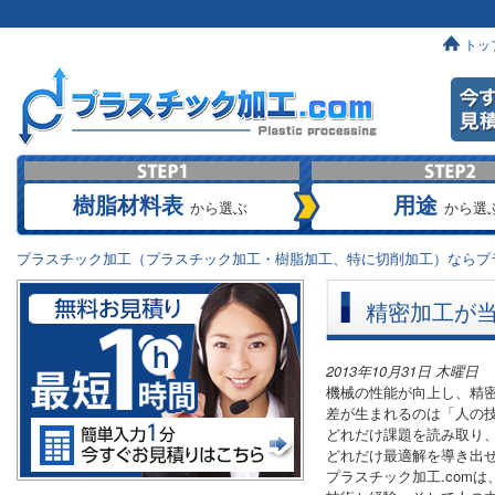
トッ
樹脂材料表
用途
から選ぶ
から選
プラスチック加工（プラスチック加工・樹脂加工、特に切削加工）ならプラ
精密加工が
2013年10月31日 木曜日
機械の性能が向上し、精
差が生まれるのは「人の
どれだけ課題を読み取り
どれだけ最適解を導き出
プラスチック加工.comは