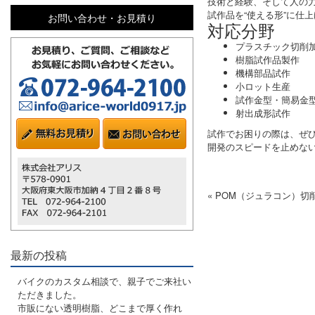
技術と経験、そして人の
試作品を“使える形”に仕
お問い合わせ・お見積り
対応分野
プラスチック切削
樹脂試作品製作
機構部品試作
小ロット生産
試作金型・簡易金
射出成形試作
試作でお困りの際は、ぜひ
開発のスピードを止めな
« POM（ジュラコン）
最新の投稿
バイクのカスタム相談で、親子でご来社い
ただきました。
市販にない透明樹脂、どこまで厚く作れ