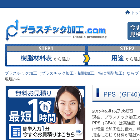
トッ
樹脂材料表
用途
から選ぶ
から選
プラスチック加工（プラスチック加工・樹脂加工、特に切削加工）ならプラ
現場から
PPS（GF
2015年9月15日 火曜日
現在、プラスチック加工.
PPS（GF40）は高強
は軽量で加工性に優れ、
用途に応じて材料が選ば