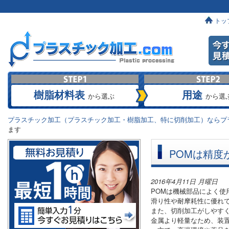
トッ
樹脂材料表
用途
から選ぶ
から選
プラスチック加工（プラスチック加工・樹脂加工、特に切削加工）ならプラ
ます
POMは精度
2016年4月11日 月曜日
POMは機械部品によく使
滑り性や耐摩耗性に優れ
また、切削加工がしやす
金属より軽量なため、装