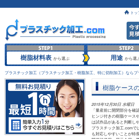
トッ
樹脂材料表
用途
から選ぶ
から選
プラスチック加工（プラスチック加工・樹脂加工、特に切削加工）ならプラ
樹脂ケース
2015年12月30日 水曜日
「量産前に開閉部分を確
ヒンジ付きの樹脂ケース
は試作品があると判断し
プラスチック加工.com
も対応しやすいことが特