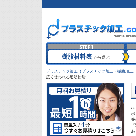
樹脂材料表
から選ぶ
プラスチック加工（プラスチック加工・樹脂加工、
広く使われる透明樹脂
2
ポ
発
「
あ