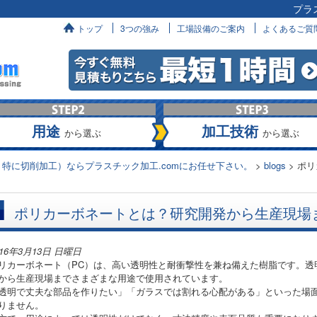
プラ
へ
トップ
3つの強み
工場設備のご案内
よくあるご質
用途
加工技術
から選ぶ
から選ぶ
特に切削加工）ならプラスチック加工.comにお任せ下さい。
>
blogs
>
ポリ
ポリカーボネートとは？研究開発から生産現場
016年3月13日 日曜日
リカーボネート（PC）は、高い透明性と耐衝撃性を兼ね備えた樹脂です。透
から生産現場までさまざまな用途で使用されています。
透明で丈夫な部品を作りたい」「ガラスでは割れる心配がある」といった場
りません。