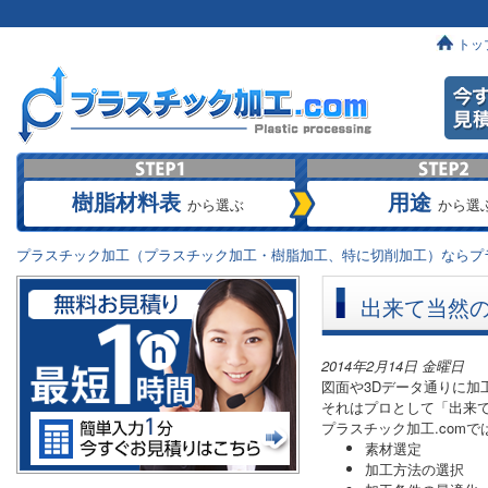
トッ
樹脂材料表
用途
から選ぶ
から選
プラスチック加工（プラスチック加工・樹脂加工、特に切削加工）ならプラ
出来て当然
2014年2月14日 金曜日
図面や3Dデータ通りに加
それはプロとして「出来
プラスチック加工.com
素材選定
加工方法の選択