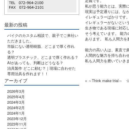
定義です。
私が思う能力とは、実際
現実は予定通りには、な
イレギュラーばかりです
イレギュラーがないという
最新の投稿
生き物である現場に対応
そう考えています。 能力
バイクのカスタム相談で、親子でご来社い
あります。 私も人間力を
ただきました。
市販にない透明樹脂、どこまで厚く作れ
能力の高い人は、素直で
る？
人間的な魅力を持ち合わ
透明プラスチック、どこまで厚く作れる？
私も人間力を磨いていき
AIがあっても、判断はどうなる？
治具製作 どこに頼む？｜現場に合わせた
専用治具を作れます！！
アーカイブ
« ～Think make tri
2026年3月
2025年4月
2024年3月
2024年2月
2024年1月
2023年12月
2023年11月