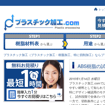
トッ
樹脂材料表
用途
から選ぶ
から選
プラスチック加工（プラスチック加工・樹脂加工、特に切削加工）ならプラ
ABS樹脂の
2015年1月14日 水曜日
プラスチック加工.com
やすい材料として知られ
特にデザイン確認用のモ
く、試作段階で全体のバ
一方で、切削条件によって