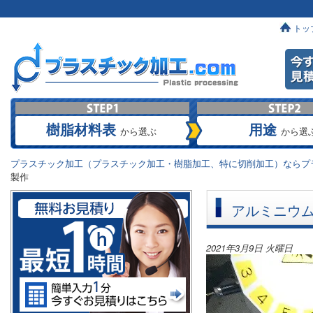
トッ
樹脂材料表
用途
から選ぶ
から選
プラスチック加工（プラスチック加工・樹脂加工、特に切削加工）ならプラ
製作
アルミニウ
2021年3月9日 火曜日