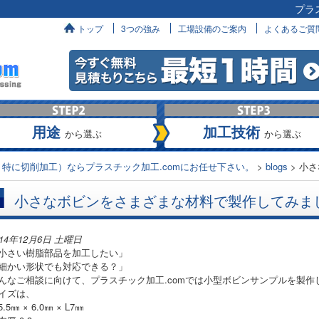
プラ
へ
トップ
3つの強み
工場設備のご案内
よくあるご質
用途
加工技術
から選ぶ
から選ぶ
特に切削加工）ならプラスチック加工.comにお任せ下さい。
>
blogs
>
小さ
小さなボビンをさまざまな材料で製作してみま
014年12月6日 土曜日
小さい樹脂部品を加工したい」
細かい形状でも対応できる？」
んなご相談に向けて、プラスチック加工.comでは小型ボビンサンプルを製作
イズは、
.5㎜ × 6.0㎜ × L7㎜