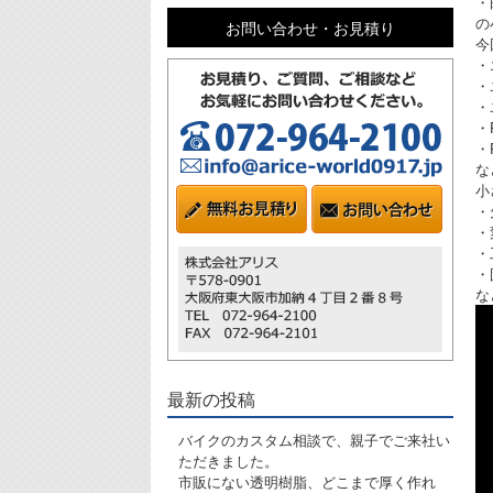
・
の
お問い合わせ・お見積り
今
・
・
・
・
・
な
小
・
・
・
・
な
最新の投稿
バイクのカスタム相談で、親子でご来社い
ただきました。
市販にない透明樹脂、どこまで厚く作れ