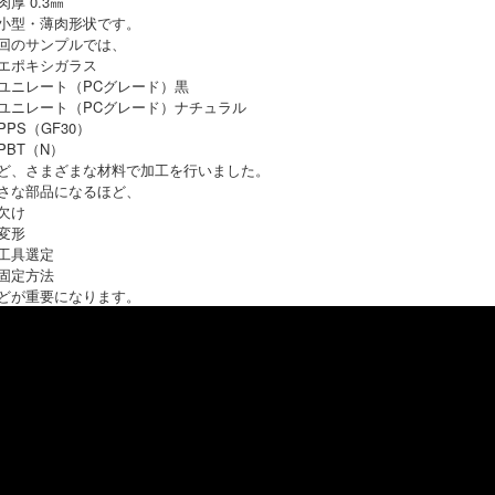
肉厚 0.3㎜
小型・薄肉形状です。
回のサンプルでは、
エポキシガラス
ユニレート（PCグレード）黒
ユニレート（PCグレード）ナチュラル
PPS（GF30）
PBT（N）
ど、さまざまな材料で加工を行いました。
さな部品になるほど、
欠け
変形
工具選定
固定方法
どが重要になります。