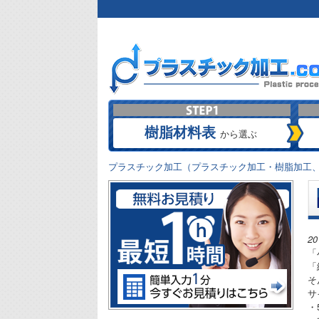
樹脂材料表
から選ぶ
プラスチック加工（プラスチック加工・樹脂加工、
2
「
「
そ
サ
・5