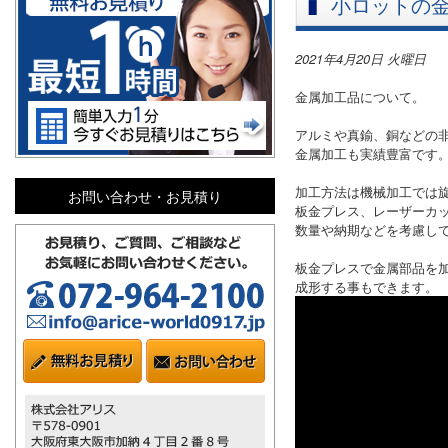
小ロットの
2021年4月20日 火曜日
金属加工品について。
アルミや真鍮、銅などの
金属加工も実績豊富です
加工方法は機械加工では
お問い合わせ・お見積り
板金プレス、レーザーカ
数量や納期などを考慮し
板金プレスで金属部品を
成形する事もできます。