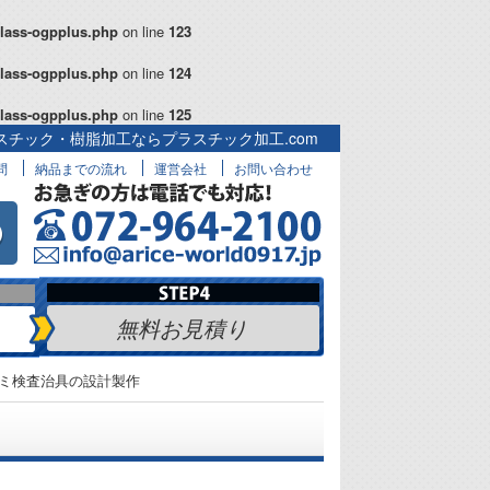
class-ogpplus.php
on line
123
class-ogpplus.php
on line
124
class-ogpplus.php
on line
125
スチック・樹脂加工ならプラスチック加工.com
問
納品までの流れ
運営会社
お問い合わせ
無料お見積り
ミ検査治具の設計製作