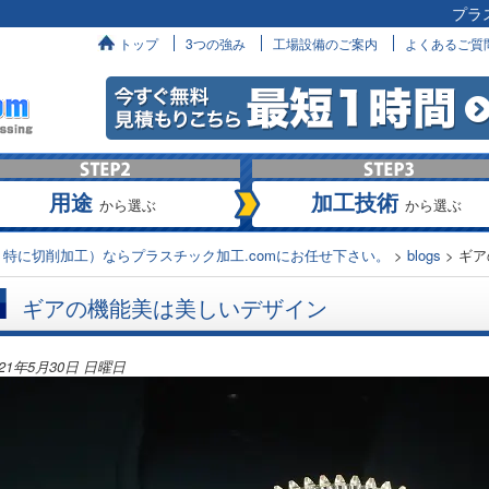
プラ
へ
トップ
3つの強み
工場設備のご案内
よくあるご質
用途
加工技術
から選ぶ
から選ぶ
特に切削加工）ならプラスチック加工.comにお任せ下さい。
>
blogs
>
ギア
ギアの機能美は美しいデザイン
021年5月30日 日曜日