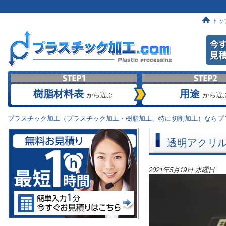
トッ
樹脂材料表
用途
から選ぶ
から選
プラスチック加工（プラスチック加工・樹脂加工、特に切削加工）ならプラ
透明アクリル
2021年5月19日 水曜日