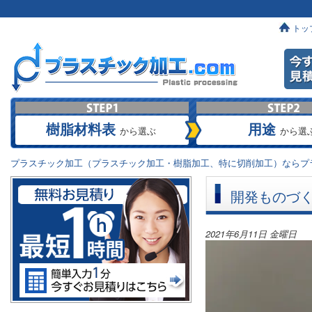
トッ
樹脂材料表
用途
から選ぶ
から選
プラスチック加工（プラスチック加工・樹脂加工、特に切削加工）ならプラ
開発ものづ
2021年6月11日 金曜日