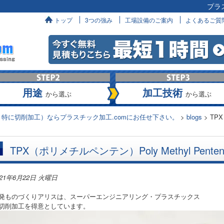
プラ
へ
トップ
3つの強み
工場設備のご案内
よくあるご質
用途
加工技術
から選ぶ
から選ぶ
特に切削加工）ならプラスチック加工.comにお任せ下さい。
>
blogs
>
TPX
TPX（ポリメチルペンテン）Poly Methyl Pent
021年6月22日 火曜日
発ものづくりアリスは、スーパーエンジニアリング・プラスチックス
切削加工を得意としています。