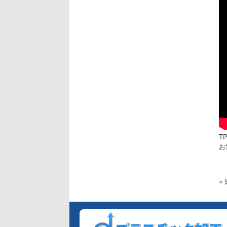
T
お
«