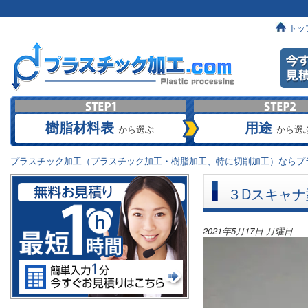
トッ
樹脂材料表
用途
から選ぶ
から選
プラスチック加工（プラスチック加工・樹脂加工、特に切削加工）ならプラ
３Dスキャナ
2021年5月17日 月曜日