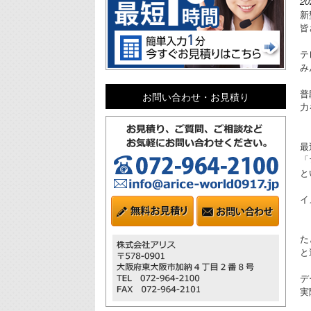
2
新
皆
テ
み
普
お問い合わせ・お見積り
力
最
「
と
イ
た
と
デ
実