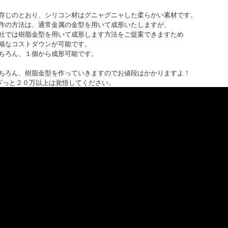
存じのとおり、シリコン材はグニャグニャした柔らかい素材です。
作の方法は、通常金属の金型を用いて成形いたしますが、
社では樹脂金型を用いて成形します方法をご提案できますため
幅なコストダウンが可能です。
ちろん、１個から成形可能です。
ちろん、樹脂金型を作っていきますのでお値段はかかりますよ！
ざっと２０万以上は覚悟してください。