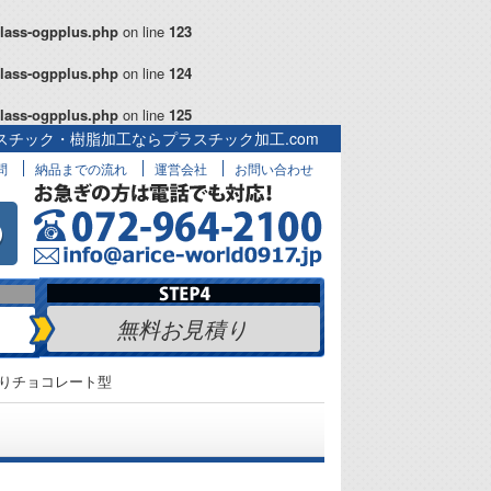
class-ogpplus.php
on line
123
class-ogpplus.php
on line
124
class-ogpplus.php
on line
125
スチック・樹脂加工ならプラスチック加工.com
問
納品までの流れ
運営会社
お問い合わせ
無料お見積り
りチョコレート型