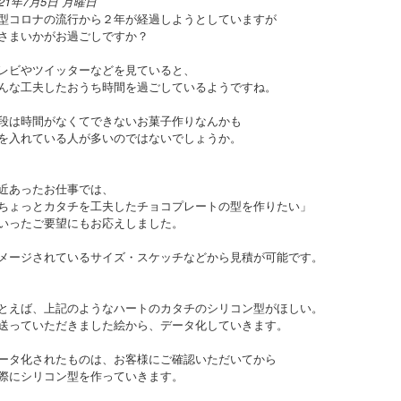
021年7月5日 月曜日
型コロナの流行から２年が経過しようとしていますが
さまいかがお過ごしですか？
レビやツイッターなどを見ていると、
んな工夫したおうち時間を過ごしているようですね。
段は時間がなくてできないお菓子作りなんかも
を入れている人が多いのではないでしょうか。
近あったお仕事では、
ちょっとカタチを工夫したチョコプレートの型を作りたい」
いったご要望にもお応えしました。
メージされているサイズ・スケッチなどから見積が可能です。
とえば、上記のようなハートのカタチのシリコン型がほしい。
送っていただきました絵から、データ化していきます。
ータ化されたものは、お客様にご確認いただいてから
際にシリコン型を作っていきます。