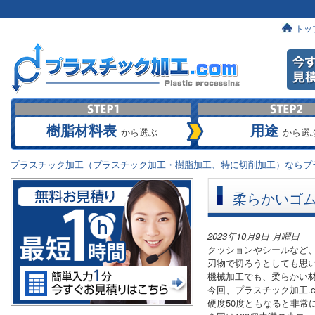
トッ
樹脂材料表
用途
から選ぶ
から選
プラスチック加工（プラスチック加工・樹脂加工、特に切削加工）ならプラ
柔らかいゴ
2023年10月9日 月曜日
クッションやシールなど
刃物で切ろうとしても思
機械加工でも、柔らかい
今回、プラスチック加工.c
硬度50度ともなると非常