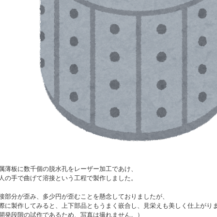
属薄板に数千個の脱水孔をレーザー加工であけ、
人の手で曲げて溶接という工程で製作しました。
接部分が歪み、多少円が歪むことを懸念しておりましたが、
際に製作してみると、上下部品ともうまく嵌合し、見栄えも美しく仕上がり
開発段階の試作であるため、写真は撮れません。）