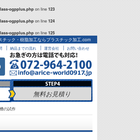
class-ogpplus.php
on line
123
class-ogpplus.php
on line
124
class-ogpplus.php
on line
125
スチック・樹脂加工ならプラスチック加工.com
問
納品までの流れ
運営会社
お問い合わせ
無料お見積り
槽の試作