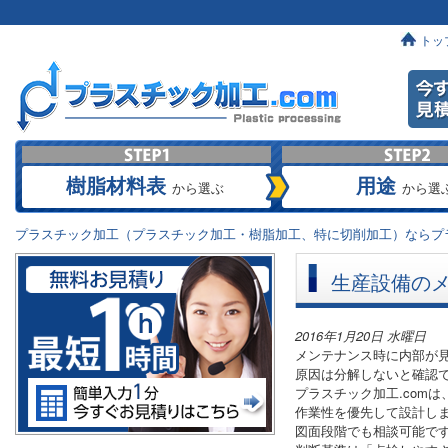
トッ
樹脂材料表
用途
から選ぶ
から選
プラスチック加工（プラスチック加工・樹脂加工、特に切削加工）ならプラ
生産設備の
2016年1月20日 水曜日
メンテナンス時に内部が
原因は分解しないと確認
プラスチック加工.com
作業性を優先して設計し
図面段階でも相談可能で