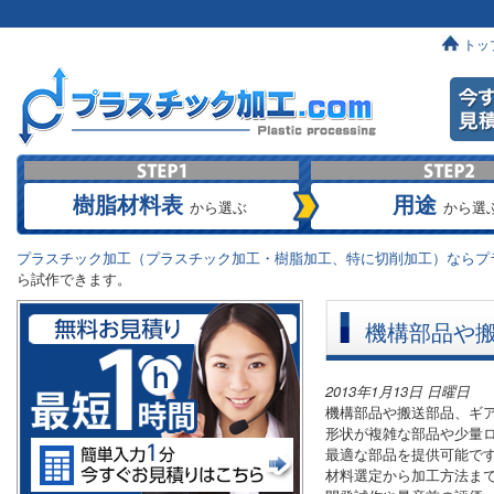
トッ
樹脂材料表
用途
から選ぶ
から選
プラスチック加工（プラスチック加工・樹脂加工、特に切削加工）ならプラ
ら試作できます。
機構部品や
2013年1月13日 日曜日
機構部品や搬送部品、ギ
形状が複雑な部品や少量
最適な部品を提供可能で
材料選定から加工方法ま