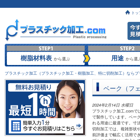
トッ
樹脂材料表
用途
から選ぶ
から選
プラスチック加工（プラスチック加工・樹脂加工、特に切削加工）ならプラ
ベーク（フ
2024年2月14日 水曜日
プラスチック加工.com
で製作しています。ベー
れる用途に最適です。寸
切削加工では、複雑形状
前評価まで幅広く活用で