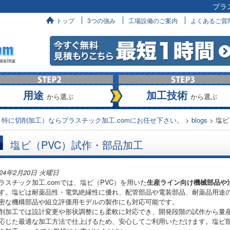
プラ
へ
トップ
3つの強み
工場設備のご案内
よくあるご質
用途
加工技術
から選ぶ
から選ぶ
特に切削加工）ならプラスチック加工.comにお任せ下さい。
>
blogs
>
塩ビ
塩ビ（PVC）試作・部品加工
024年2月20日 火曜日
ラスチック加工.comでは、塩ビ（PVC）を用いた
生産ライン向け機械部品や
す。塩ビは耐薬品性・電気絶縁性に優れ、配管部品や電装部品、耐薬品用途
密な機構部品や組立評価用モデルの製作にも対応可能です。
削加工では設計変更や形状調整にも柔軟に対応でき、開発段階の試作から量
応じた最適な加工方法で仕上げるため、安心してご利用いただけます。塩ビ