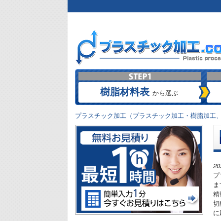
樹脂材料表
から選ぶ
プラスチック加工（プラスチック加工・樹脂加工、
2
プ
ま
精
切
に