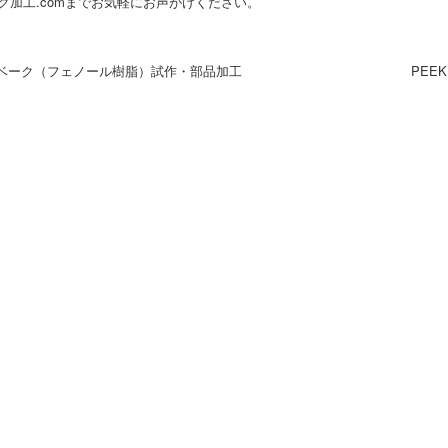
ク加工.comまでお気軽にお声がけください。
 ベーク（フェノール樹脂）試作・部品加工
PEE