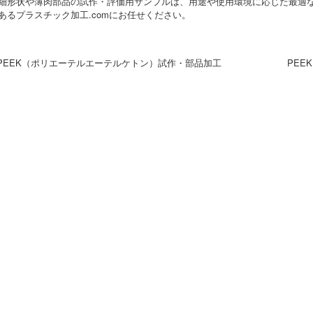
細形状や薄肉部品の試作・評価用サンプルは、用途や使用環境に応じた最適な
あるプラスチック加工.comにお任せください。
 PEEK（ポリエーテルエーテルケトン）試作・部品加工
PEE