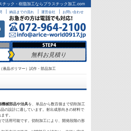
スチック・樹脂加工ならプラスチック加工.com
問
納品までの流れ
運営会社
お問い合わせ
無料お見積り
P（液晶ポリマー）試作・部品加工
細機械部品や治具
を、単品から数百個まで切削加工
部品の設計に適しています。射出成形向きの材料で
れます。
途で活用可能です。切削加工により、開発段階の形