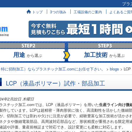
プラ
へ
トップ
3つの強み
工場設備のご案内
よくあるご質
用途
加工技術
から選ぶ
から選ぶ
特に切削加工）ならプラスチック加工.comにお任せ下さい。
>
blogs
>
LC
LCP（液晶ポリマー）試作・部品加工
024年2月22日 木曜日
ラスチック加工.comでは、LCP（液晶ポリマー）を用いた
生産ライン向け微
製作しています。LCPは超精密・薄肉形状に強く、高流動性を活かした微細
が、切削加工では割れや欠けに注意が必要で、経験豊富な加工技術が活かさ
ネクタや微細電装部品、高周波対応部品など、形状精度が重視される限定用
確認や評価、量産前検証まで対応でき、設計変更にも柔軟に対応します。