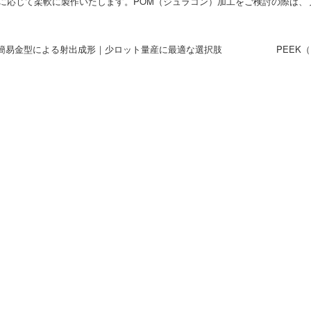
に応じて柔軟に製作いたします。POM（ジュラコン）加工をご検討の際は、プ
 簡易金型による射出成形｜少ロット量産に最適な選択肢
PEEK