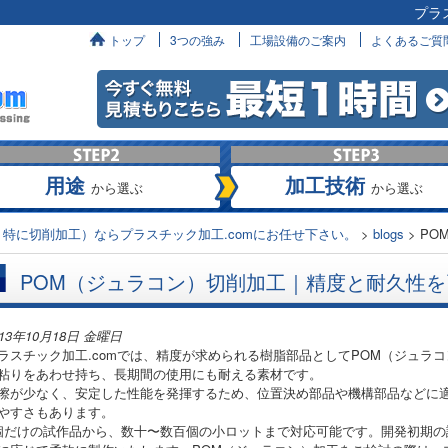
プラ
へ
トップ
3つの強み
工場設備のご案内
よくあるご質
用途
加工技術
から選ぶ
から選ぶ
特に切削加工）ならプラスチック加工.comにお任せ下さい。
>
blogs
>
PO
POM（ジュラコン）切削加工｜精度と耐久性を
013年10月18日 金曜日
ラスチック加工.comでは、精度が求められる樹脂部品としてPOM（ジュラ
粘りをあわせ持ち、長期間の使用にも耐える素材です。
擦が少なく、安定した性能を発揮するため、位置決め部品や機構部品などに
やすさもあります。
個だけの試作品から、数十〜数百個の小ロットまで対応可能です。開発初期