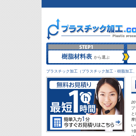
樹脂材料表
から選ぶ
プラスチック加工（プラスチック加工・樹脂加工、
2
プ
と
摩
い
1