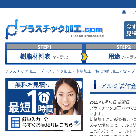
トッ
樹脂材料表
用途
から選ぶ
から選
プラスチック加工（プラスチック加工・樹脂加工、特に切削加工）ならプラ
アルミ試作
2022年6月10日 金曜日
プラスチック加工.com
います。
切削加工による試作は小
必要な場合には、アルミ
この方式では、モールド