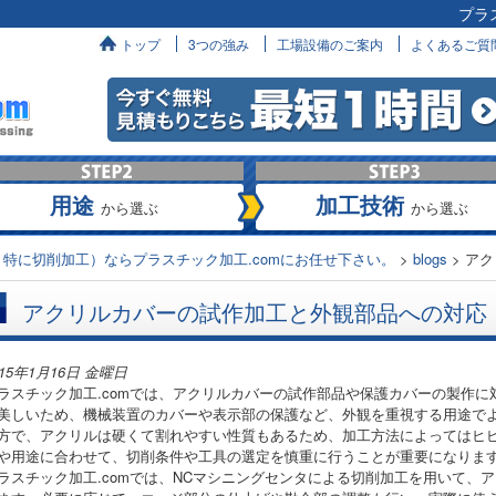
プラ
へ
トップ
3つの強み
工場設備のご案内
よくあるご質
用途
加工技術
から選ぶ
から選ぶ
特に切削加工）ならプラスチック加工.comにお任せ下さい。
>
blogs
>
アク
アクリルカバーの試作加工と外観部品への対応
015年1月16日 金曜日
ラスチック加工.comでは、アクリルカバーの試作部品や保護カバーの製作
美しいため、機械装置のカバーや表示部の保護など、外観を重視する用途で
方で、アクリルは硬くて割れやすい性質もあるため、加工方法によってはヒ
や用途に合わせて、切削条件や工具の選定を慎重に行うことが重要になりま
ラスチック加工.comでは、NCマシニングセンタによる切削加工を用いて、