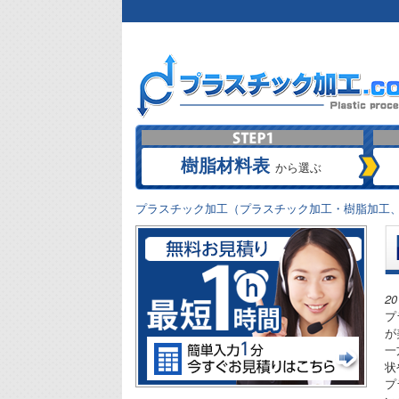
樹脂材料表
から選ぶ
プラスチック加工（プラスチック加工・樹脂加工、
2
プ
が
一
状
プ