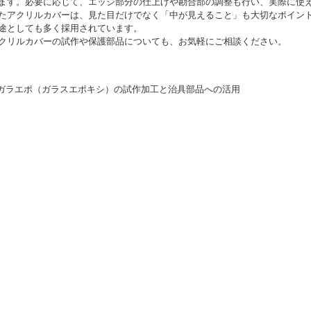
ます。必要に応じて、エッジ部分の仕上げや勘合部の調整も行い、実際に使
たアクリルカバーは、見た目だけでなく「中が見えること」も大切なポイン
途としても多く採用されています。
クリルカバーの試作や保護部品についても、お気軽にご相談ください。
 ガラエポ（ガラスエポキシ）の試作加工と治具部品への活用