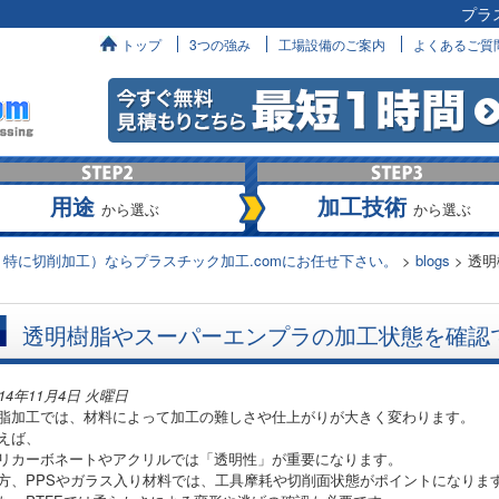
プラ
へ
トップ
3つの強み
工場設備のご案内
よくあるご質
用途
加工技術
から選ぶ
から選ぶ
特に切削加工）ならプラスチック加工.comにお任せ下さい。
>
blogs
>
透明
透明樹脂やスーパーエンプラの加工状態を確認
014年11月4日 火曜日
脂加工では、材料によって加工の難しさや仕上がりが大きく変わります。
えば、
リカーボネートやアクリルでは「透明性」が重要になります。
方、PPSやガラス入り材料では、工具摩耗や切削面状態がポイントになりま