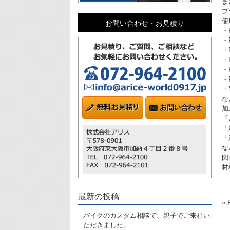
ま
プ
使
お問い合わせ・お見積り
・
・
・
・
・
・
・
な
加
「
「
「
な
図
材
最新の投稿
«
バイクのカスタム相談で、親子でご来社い
ただきました。