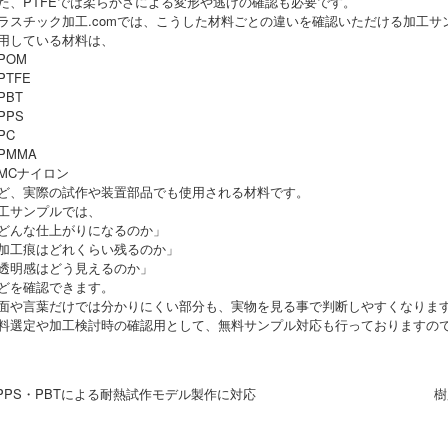
た、PTFEでは柔らかさによる変形や逃げの確認も必要です。
ラスチック加工.comでは、こうした材料ごとの違いを確認いただける加工サ
用している材料は、
POM
PTFE
PBT
PPS
PC
PMMA
MCナイロン
ど、実際の試作や装置部品でも使用される材料です。
工サンプルでは、
どんな仕上がりになるのか」
加工痕はどれくらい残るのか」
透明感はどう見えるのか」
どを確認できます。
面や言葉だけでは分かりにくい部分も、実物を見る事で判断しやすくなりま
料選定や加工検討時の確認用として、無料サンプル対応も行っておりますの
 PPS・PBTによる耐熱試作モデル製作に対応
樹