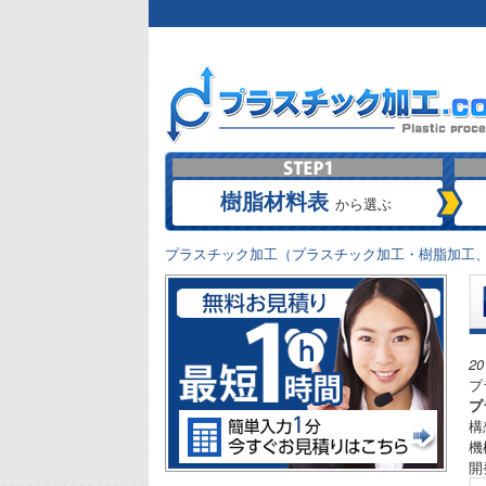
樹脂材料表
から選ぶ
プラスチック加工（プラスチック加工・樹脂加工、
2
プ
プ
構
機
開