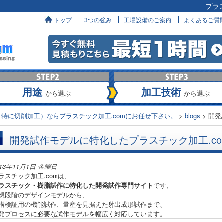
プラ
へ
トップ
3つの強み
工場設備のご案内
よくあるご質
用途
加工技術
から選ぶ
から選ぶ
特に切削加工）ならプラスチック加工.comにお任せ下さい。
>
blogs
>
開発
開発試作モデルに特化したプラスチック加工.co
013年11月1日 金曜日
ラスチック加工.comは、
ラスチック・樹脂試作に特化した開発試作専門サイト
です。
想段階のデザインモデルから、
構検証用の機能試作、量産を見据えた射出成形試作まで、
発プロセスに必要な試作モデルを幅広く対応しています。