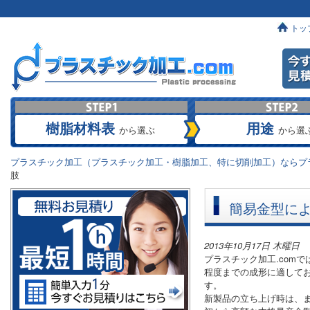
トッ
樹脂材料表
用途
から選ぶ
から選
プラスチック加工（プラスチック加工・樹脂加工、特に切削加工）ならプラ
肢
簡易金型に
2013年10月17日 木曜日
プラスチック加工.comで
程度までの成形に適して
す。
新製品の立ち上げ時は、