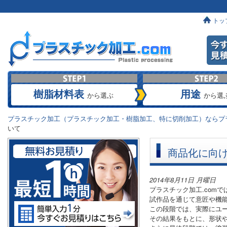
トッ
樹脂材料表
用途
から選ぶ
から選
プラスチック加工（プラスチック加工・樹脂加工、特に切削加工）ならプラ
いて
商品化に向
2014年8月11日 月曜日
プラスチック加工.com
試作品を通じて意匠や機
この段階では、実際にユ
その結果をもとに、形状