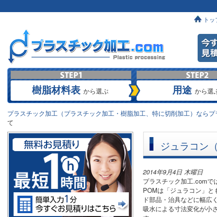
トッ
樹脂材料表
用途
から選ぶ
から選
プラスチック加工（プラスチック加工・樹脂加工、特に切削加工）ならプラ
て
ジュラコン（
2014年9月4日 木曜日
プラスチック加工.com
POMは「ジュラコン」
ド部品・治具などに幅広
吸水による寸法変化が小