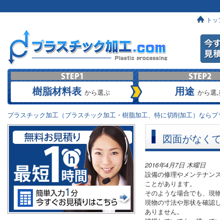
トッ
樹脂材料表
用途
から選ぶ
から選
プラスチック加工（プラスチック加工・樹脂加工、特に切削加工）ならプラ
図面がなく
2016年4月7日 木曜日
設備の修理やメンテナン
ことがあります。
そのような場合でも、現
現物の寸法や形状を確認
ありません。