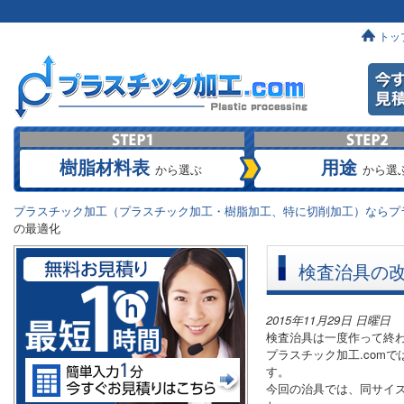
トッ
樹脂材料表
用途
から選ぶ
から選
プラスチック加工（プラスチック加工・樹脂加工、特に切削加工）ならプラ
の最適化
検査治具の
2015年11月29日 日曜日
検査治具は一度作って終
プラスチック加工.com
す。
今回の治具では、同サイ