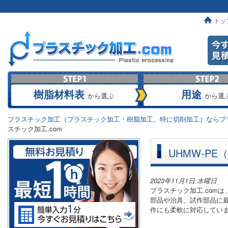
トッ
樹脂材料表
用途
から選ぶ
から選
プラスチック加工（プラスチック加工・樹脂加工、特に切削加工）ならプラ
スチック加工.com
UHMW-P
2023年11月1日 水曜日
プラスチック加工.com
部品や治具、試作部品に
作にも柔軟に対応してい