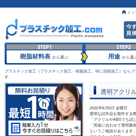
トッ
樹脂材料表
用途
から選ぶ
から選
プラスチック加工（プラスチック加工・樹脂加工、特に切削加工）ならプラ
す
透明アクリル
2022年9月9日 金曜日
透明な試作品を製作する
「アクリルやABSでも試
「用途に合わせて透明素
というご相談があります