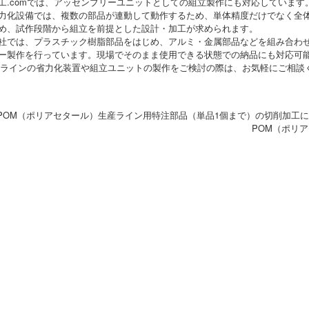
工.comでは、アッセンブリーユニットとしての組立製作にも対応しています
力化設備では、複数の部品が連動して動作するため、単体精度だけでなく全
め、試作段階から組立を前提とした設計・加工が求められます。
社では、プラスチック樹脂部品をはじめ、アルミ・金属部品などを組み合わ
ー製作を行っています。現場でそのまま使用できる状態での納品にも対応可
Aラインの省力化装置や組立ユニットの製作をご検討の際は、お気軽にご相談
 POM（ポリアセタール）生産ライン用特注部品（単品1個まで）の切削加工
POM（ポリ