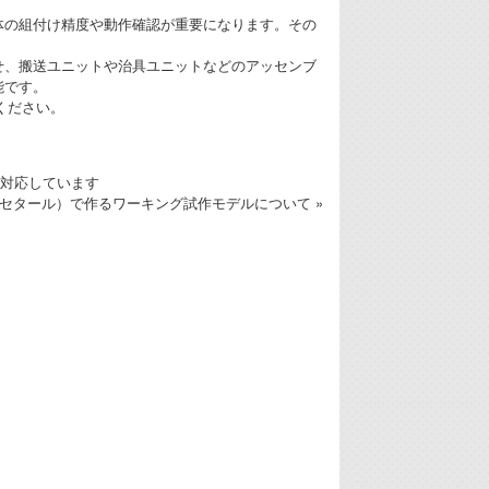
。
体の組付け精度や動作確認が重要になります。その
せ、搬送ユニットや治具ユニットなどのアッセンブ
能です。
ください。
に対応しています
アセタール）で作るワーキング試作モデルについて »