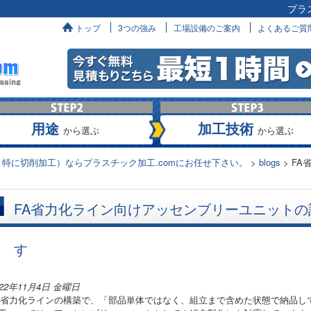
プラ
へ
トップ
3つの強み
工場設備のご案内
よくあるご質
用途
加工技術
から選ぶ
から選ぶ
特に切削加工）ならプラスチック加工.comにお任せ下さい。
>
blogs
>
FA
FA省力化ライン向けアッセンブリーユニット
す
022年11月4日 金曜日
A省力化ラインの構築で、「部品単体ではなく、組立まで含めた状態で納品し