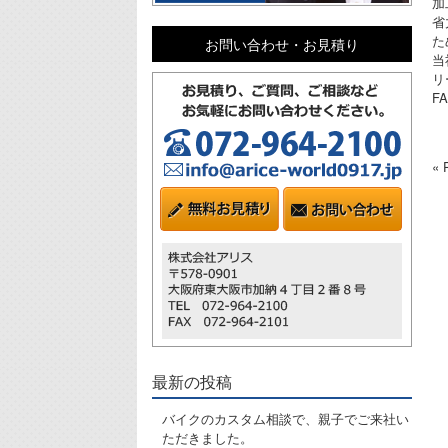
加
省
た
お問い合わせ・お見積り
当
リ
F
«
最新の投稿
バイクのカスタム相談で、親子でご来社い
ただきました。