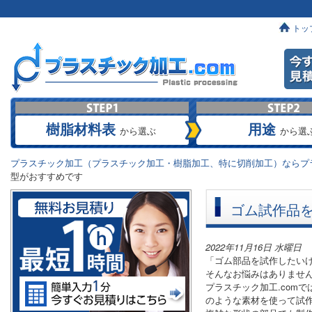
トッ
樹脂材料表
用途
から選ぶ
から選
プラスチック加工（プラスチック加工・樹脂加工、特に切削加工）ならプラ
型がおすすめです
ゴム試作品
2022年11月16日 水曜日
「ゴム部品を試作したい
そんなお悩みはありませ
プラスチック加工.com
のような素材を使って試