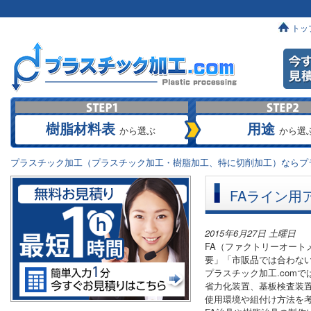
トッ
樹脂材料表
用途
から選ぶ
から選
プラスチック加工（プラスチック加工・樹脂加工、特に切削加工）ならプラ
FAライン用
2015年6月27日 土曜日
FA（ファクトリーオー
要」「市販品では合わな
プラスチック加工.com
省力化装置、基板検査装
使用環境や組付け方法を