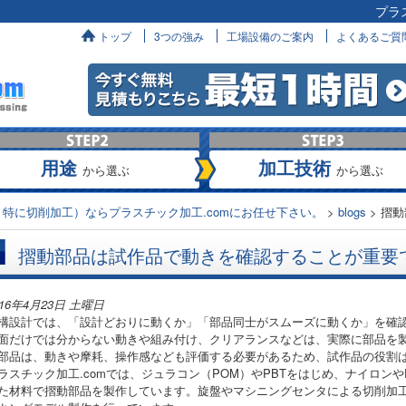
プラ
へ
トップ
3つの強み
工場設備のご案内
よくあるご質
用途
加工技術
から選ぶ
から選ぶ
特に切削加工）ならプラスチック加工.comにお任せ下さい。
>
blogs
>
摺動
摺動部品は試作品で動きを確認することが重要
016年4月23日 土曜日
構設計では、「設計どおりに動くか」「部品同士がスムーズに動くか」を確
面だけでは分からない動きや組み付け、クリアランスなどは、実際に部品を
部品は、動きや摩耗、操作感なども評価する必要があるため、試作品の役割
ラスチック加工.comでは、ジュラコン（POM）やPBTをはじめ、ナイロン
た材料で摺動部品を製作しています。旋盤やマシニングセンタによる切削加