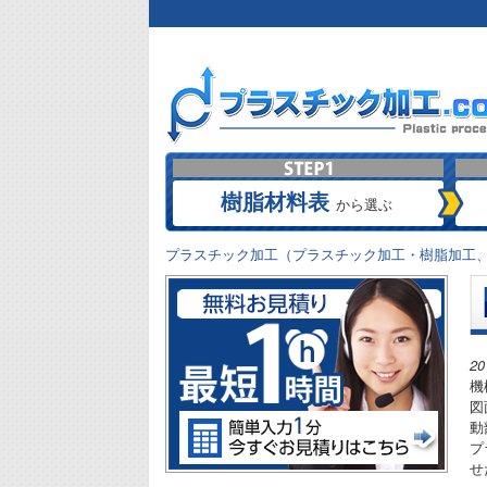
樹脂材料表
から選ぶ
プラスチック加工（プラスチック加工・樹脂加工、
2
機
図
動
プ
せ