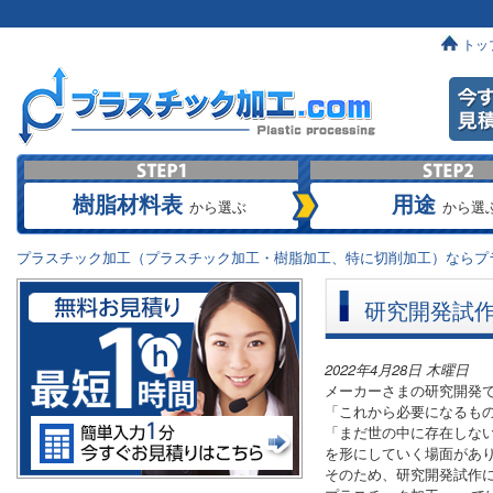
トッ
樹脂材料表
用途
から選ぶ
から選
プラスチック加工（プラスチック加工・樹脂加工、特に切削加工）ならプラ
研究開発試
2022年4月28日 木曜日
メーカーさまの研究開発
「これから必要になるも
「まだ世の中に存在しな
を形にしていく場面があ
そのため、研究開発試作