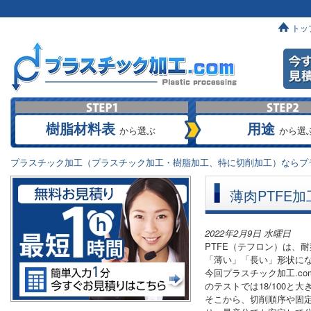
トッ
樹脂材料表
用途
から選ぶ
から選
プラスチック加工（プラスチック加工・樹脂加工、特に切削加工）ならプラ
薄肉PTFE
2022年2月9日 水曜日
PTFE（テフロン）は、
「薄い」「長い」形状に
今回プラスチック加工.c
のテストでは18/100
そこから、切削順序や固定