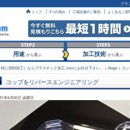
プラ
へ
トップ
3つの強み
工場設備のご案内
よくあるご質
用途
加工技術
から選ぶ
から選ぶ
特に切削加工）ならプラスチック加工.comにお任せ下さい。
>
blogs
>
コッ
コップをリバースエンジニアリング
021年4月30日 金曜日