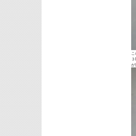
こ
３
が