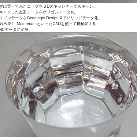
ずは買って来たコップを３Dスキャンナーでスキャン。
キャンした点群データをポリゴンデータ化。
リゴンデータをGeomagic Design Xでソリッドデータ化。
GやVISI、MastercamといったCADを使って機械加工用
NCデータに変換。