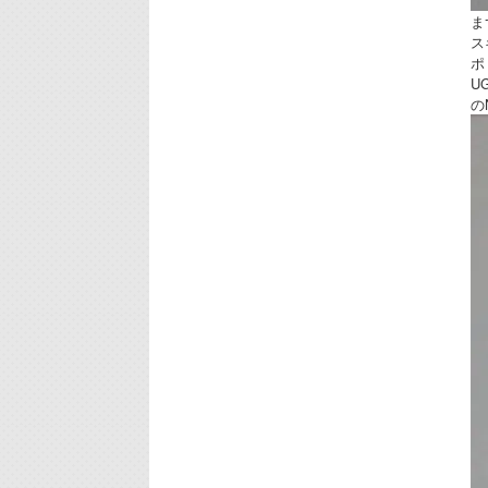
ま
ス
ポ
U
の